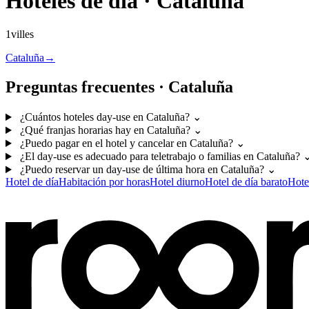
Hoteles de día · Cataluña
1villes
Cataluña
→
Preguntas frecuentes · Cataluña
¿Cuántos hoteles day-use en Cataluña?
⌄
¿Qué franjas horarias hay en Cataluña?
⌄
¿Puedo pagar en el hotel y cancelar en Cataluña?
⌄
¿El day-use es adecuado para teletrabajo o familias en Cataluña?
¿Puedo reservar un day-use de última hora en Cataluña?
⌄
Hotel de día
Habitación por horas
Hotel diurno
Hotel de día barato
Hotel