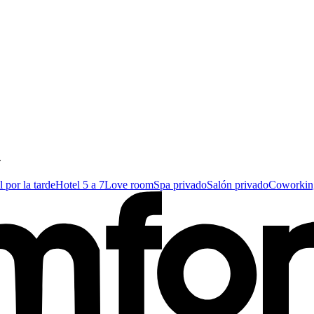
⌄
 por la tarde
Hotel 5 a 7
Love room
Spa privado
Salón privado
Coworking