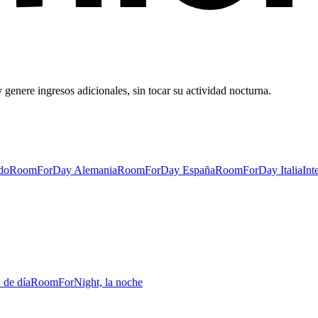
 genere ingresos adicionales, sin tocar su actividad nocturna.
do
RoomForDay Alemania
RoomForDay España
RoomForDay Italia
Int
 de día
RoomForNight, la noche