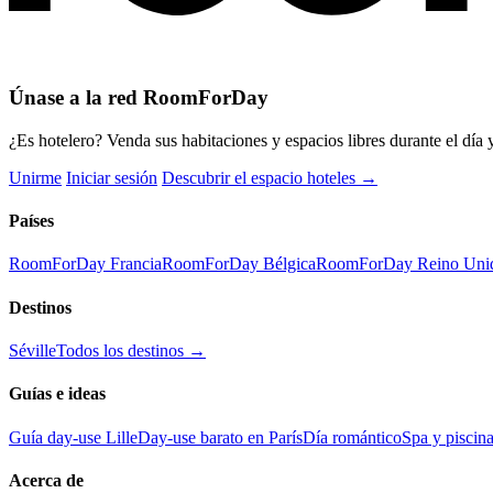
Únase a la red RoomForDay
¿Es hotelero? Venda sus habitaciones y espacios libres durante el día y
Unirme
Iniciar sesión
Descubrir el espacio hoteles →
Países
RoomForDay Francia
RoomForDay Bélgica
RoomForDay Reino Uni
Destinos
Séville
Todos los destinos →
Guías e ideas
Guía day-use Lille
Day-use barato en París
Día romántico
Spa y piscina
Acerca de