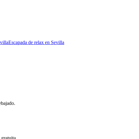
illa
Escapada de relax en Sevilla
ebajado.
gratuita.