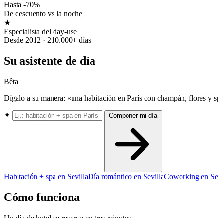
Hasta -70%
De descuento vs la noche
★
Especialista del day-use
Desde 2012 · 210.000+ días
Su asistente de día
Bêta
Dígalo a su manera: «una habitación en París con champán, flores y 
✦
Componer mi día
Habitación + spa en Sevilla
Día romántico en Sevilla
Coworking en Sev
Cómo funciona
Un día de hotel se reserva en tres minutos.