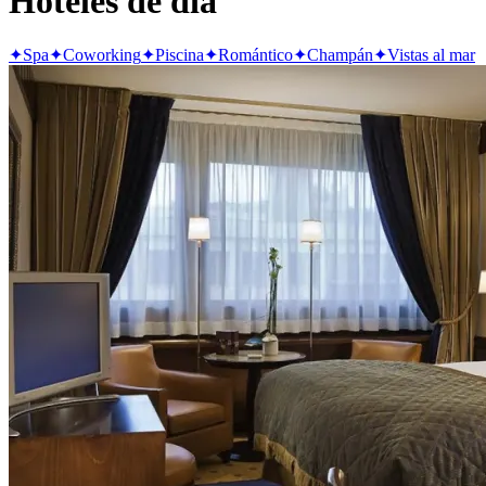
Hoteles de día
✦
Spa
✦
Coworking
✦
Piscina
✦
Romántico
✦
Champán
✦
Vistas al mar